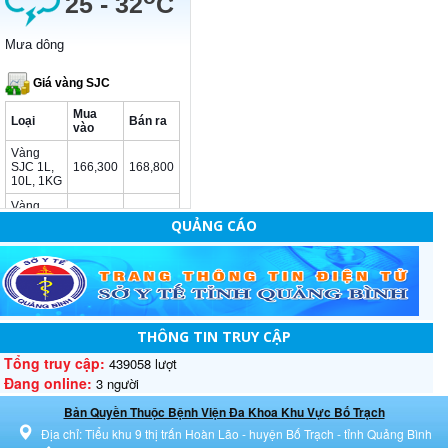
QUẢNG CÁO
THÔNG TIN TRUY CẬP
Tổng truy cập:
439058 lượt
Đang online:
3 người
Bản Quyền Thuộc Bệnh Viện Đa Khoa Khu Vực Bố Trạch
Địa chỉ: Tiểu khu 9 thị trấn Hoàn Lão - huyện Bố Trạch - tỉnh Quảng Bình