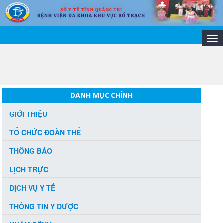
Tog
nav
DANH MỤC CHÍNH
GIỚI THIỆU
TỔ CHỨC ĐOÀN THỂ
THÔNG BÁO
LỊCH TRỰC
DỊCH VỤ Y TẾ
THÔNG TIN Y DƯỢC