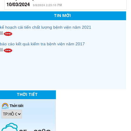
10/03/2024
3/8/2024 2:25:10 PM
phân công nhiệm vụ tổ qlcl
TIN MỚI
kế hoạch cải tiến chất lượng bệnh viện năm 2021
báo cáo kết quả kiểm tra bệnh viện năm 2017
THỜI TIẾT