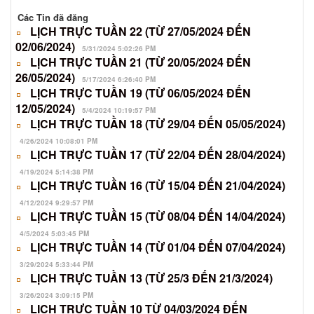
Các Tin đã đăng
LỊCH TRỰC TUẦN 22 (TỪ 27/05/2024 ĐẾN
02/06/2024)
5/31/2024 5:02:26 PM
LỊCH TRỰC TUẦN 21 (TỪ 20/05/2024 ĐẾN
26/05/2024)
5/17/2024 6:26:40 PM
LỊCH TRỰC TUẦN 19 (TỪ 06/05/2024 ĐẾN
12/05/2024)
5/4/2024 10:19:57 PM
LỊCH TRỰC TUẦN 18 (TỪ 29/04 ĐẾN 05/05/2024)
4/26/2024 10:08:01 PM
LỊCH TRỰC TUẦN 17 (TỪ 22/04 ĐẾN 28/04/2024)
hướng dẫn chế độ ăn bệnh lý cho các khoa
4/19/2024 5:14:38 PM
LỊCH TRỰC TUẦN 16 (TỪ 15/04 ĐẾN 21/04/2024)
4/12/2024 9:29:57 PM
quyết định thành lập hội đồng quản lý chất lượng bệnh viện
LỊCH TRỰC TUẦN 15 (TỪ 08/04 ĐẾN 14/04/2024)
4/5/2024 5:03:45 PM
quyết định thành lập tổ quản lý chất lượng bệnh viện
LỊCH TRỰC TUẦN 14 (TỪ 01/04 ĐẾN 07/04/2024)
3/29/2024 5:33:44 PM
LỊCH TRỰC TUẦN 13 (TỪ 25/3 ĐẾN 21/3/2024)
qđ phê duyệt danh mục kỷ thuật bổ sung được triển khai tại bvđk
bố ...
3/26/2024 3:09:15 PM
LỊCH TRỰC TUẦN 10 TỪ 04/03/2024 ĐẾN